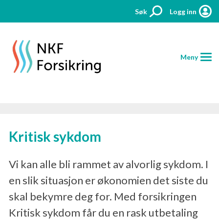
Søk
Logg inn
Meny
HJEM
Kritisk sykdom
FORSIKRINGER
PRISER
Vi kan alle bli rammet av alvorlig sykdom. I
en slik situasjon er økonomien det siste du
AKTUELT
skal bekymre deg for. Med forsikringen
KONTAKT
Kritisk sykdom får du en rask utbetaling