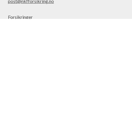
post@nkfforsikring.no
Forsikringer
Aktuelt
Meld skade
Kontakt
Om oss
Forsikringsleverandører
Omkostninger
Informasjonskapsler
Innstillinger for informasjonskapsler
Siden driftes av Söderberg & Partners