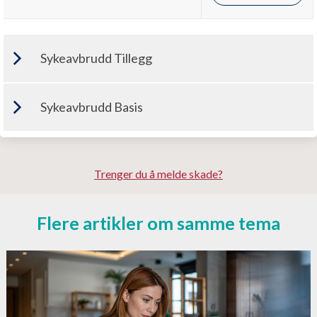
Sykeavbrudd Tillegg
Sykeavbrudd Basis
Dagsats kr.500
Se priser
Dagsats kr.500
Se priser
Dagsats kr.1000
Se priser
Trenger du å melde skade?
Dagsats kr.1000
Se priser
Flere artikler om samme tema