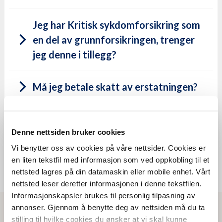
Jeg har Kritisk sykdomforsikring som
en del av grunnforsikringen, trenger
jeg denne i tillegg?
Må jeg betale skatt av erstatningen?
Den obligatoriske grunnforsikringen er en god
start og gir deg en grunnleggende trygghet.
Likevel anbefaler vi høyere forsikringssum
Er det karenstid på forsikringen?
tilpasset din livssituasjon. Er du usikker på ditt
Denne nettsiden bruker cookies
behov, ta kontakt med forsikringskontoret så
Vi benytter oss av cookies på våre nettsider. Cookies er
Når må jeg melde sak til
hjelper vi deg.
en liten tekstfil med informasjon som ved oppkobling til et
forsikringsselskapet?
nettsted lagres på din datamaskin eller mobile enhet. Vårt
nettsted leser deretter informasjonen i denne tekstfilen.
Informasjonskapsler brukes til personlig tilpasning av
annonser. Gjennom å benytte deg av nettsiden må du ta
stilling til hvilke cookies du ønsker at vi skal kunne