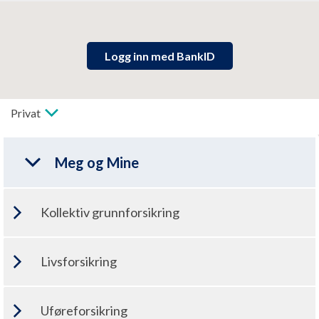
Logg inn med BankID
Meg og Mine
Kollektiv grunnforsikring
Livsforsikring
Forsikret
Se priser
Uføreforsikring
Død 12G
Se priser
Forsikret Turnuskandidat
Se priser