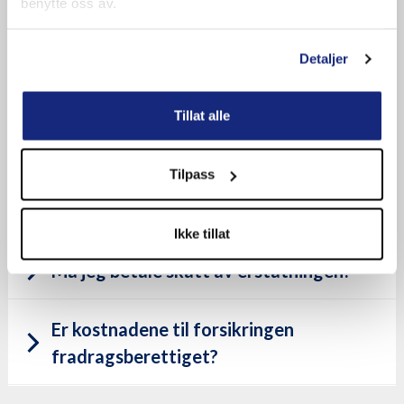
benytte oss av.
Hvem kan kjøpe forsikringen?
Detaljer
Når utbetales erstatningen?
Tillat alle
Må jeg levere helseerklæring?
Tilpass
Dekker forsikringen alle sykdommer?
Ikke tillat
Må jeg betale skatt av erstatningen?
Er kostnadene til forsikringen
fradragsberettiget?