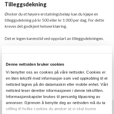
Tilleggsdekning
Ønsker du et høyere erstatningsbeløp kan du kjøpe en
tilleggsdekning på kr 500 eller kr 1 000 per dag. For dette
kreves det godkjent helseerklæring.
Det er ingen karenstid ved oppstart av tilleggsdekningen.
Les mer og bestill tilleggsdekning
Denne nettsiden bruker cookies
Vi benytter oss av cookies på våre nettsider. Cookies er
en liten tekstfil med informasjon som ved oppkobling til et
Se vilkår
Se priser for sykeavbrudd basis
nettsted lagres på din datamaskin eller mobile enhet. Vårt
nettsted leser deretter informasjonen i denne tekstfilen.
Informasjonskapsler brukes til personlig tilpasning av
annonser. Gjennom å benytte deg av nettsiden må du ta
Spørsmål og svar
stilling til hvilke cookies du ønsker at vi skal kunne