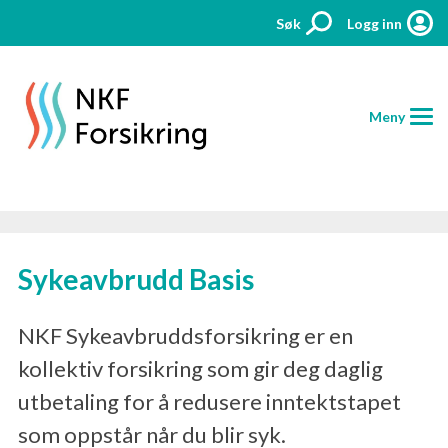
Søk
Logg inn
Meny
HJEM
Sykeavbrudd Basis
FORSIKRINGER
PRISER
NKF Sykeavbruddsforsikring er en
kollektiv forsikring som gir deg daglig
AKTUELT
utbetaling for å redusere inntektstapet
KONTAKT
som oppstår når du blir syk.