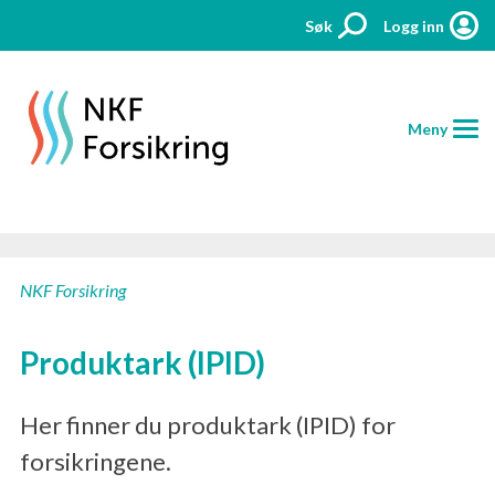
Søk
Logg inn
Meny
HJEM
NKF Forsikring
FORSIKRINGER
Produktark (IPID)
PRISER
AKTUELT
Her finner du produktark (IPID) for
forsikringene.
KONTAKT