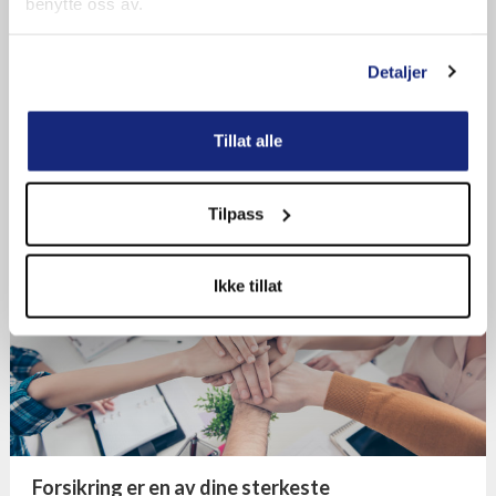
benytte oss av.
Detaljer
Din viktigste forsikring
Klarer du deg med halv lønn? Gapet mellom lønn og
Tillat alle
uføretrygd er ekstra stort hvis du tjener godt.
Tilpass
Ikke tillat
Forsikring er en av dine sterkeste