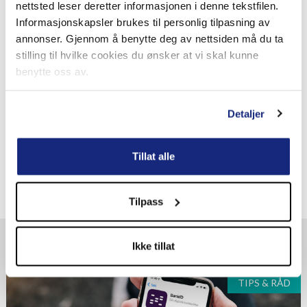
nettsted leser deretter informasjonen i denne tekstfilen.
Endre til ønsket antall terminer
Informasjonskapsler brukes til personlig tilpasning av
Logg inn på forsikringssidene og gå til «Min profil».
annonser. Gjennom å benytte deg av nettsiden må du ta
stilling til hvilke cookies du ønsker at vi skal kunne
Når det står «Ja» ved «Registrert for AvtaleGiro», kan du
benytte oss av.
velge ønsket terminintervall i nedtrekksmenyen.
Kreditering av faktura
Detaljer
Etter at du har endret terminer, gi oss beskjed på telefon
eller e-post, så krediterer vi fakturaen din.
Tillat alle
Tilpass
Flere artikler om samme tema
Ikke tillat
TIPS & RÅD