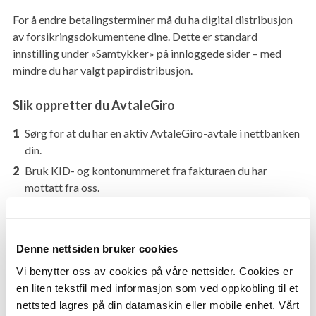
For å endre betalingsterminer må du ha digital distribusjon
av forsikringsdokumentene dine. Dette er standard
innstilling under «Samtykker» på innloggede sider – med
mindre du har valgt papirdistribusjon.
Slik oppretter du AvtaleGiro
Sørg for at du har en aktiv AvtaleGiro-avtale i nettbanken
din.
Bruk KID- og kontonummeret fra fakturaen du har
mottatt fra oss.
Merk at det kan ta noen virkedager før avtalen blir aktiv,
avhengig av banken.
Denne nettsiden bruker cookies
Når avtalen er aktiv, får systemet vårt kontakt med banken,
Vi benytter oss av cookies på våre nettsider. Cookies er
og du vil kunne velge ønsket antall terminer i
en liten tekstfil med informasjon som ved oppkobling til et
forsikringsportalen.
nettsted lagres på din datamaskin eller mobile enhet. Vårt