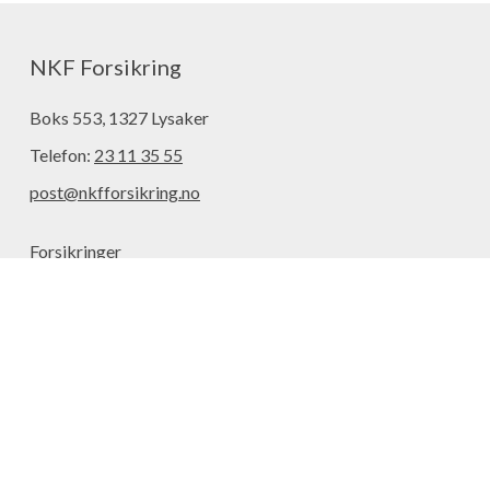
NKF Forsikring
Boks 553, 1327 Lysaker
Telefon:
23 11 35 55
post@nkfforsikring.no
Forsikringer
Aktuelt
Meld skade
Kontakt
Om oss
Forsikringsleverandører