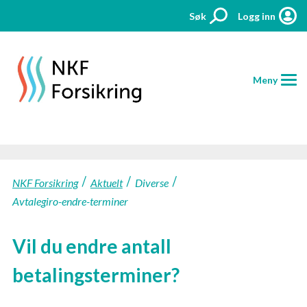
Søk
Logg inn
Meny
HJEM
NKF Forsikring
Aktuelt
Diverse
FORSIKRINGER
Avtalegiro-endre-terminer
PRISER
Vil du endre antall
AKTUELT
betalingsterminer?
KONTAKT