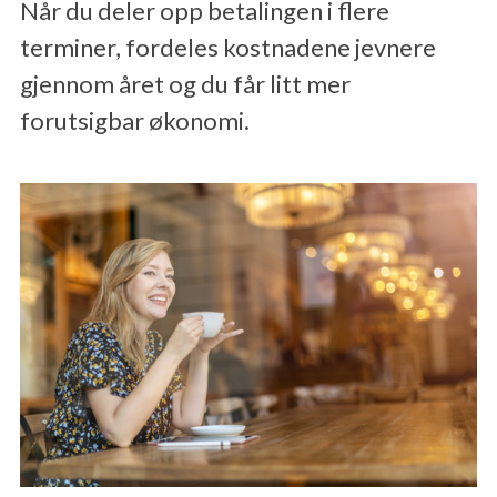
Når du deler opp betalingen i flere
MELD SKADE
terminer, fordeles kostnadene jevnere
gjennom året og du får litt mer
forutsigbar økonomi.