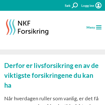
Søk
Logg inn
Meny
HJEM
Derfor er livsforsikring en av de
FORSIKRINGER
viktigste forsikringene du kan
PRISER
ha
AKTUELT
KONTAKT
Når hverdagen ruller som vanlig, er det få