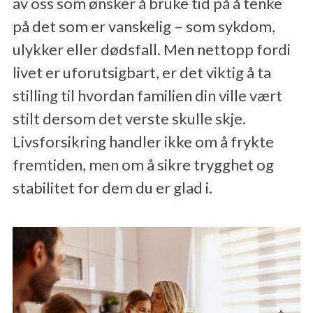
av oss som ønsker å bruke tid på å tenke
MELD SKADE
på det som er vanskelig – som sykdom,
ulykker eller dødsfall. Men nettopp fordi
livet er uforutsigbart, er det viktig å ta
stilling til hvordan familien din ville vært
stilt dersom det verste skulle skje.
Livsforsikring handler ikke om å frykte
fremtiden, men om å sikre trygghet og
stabilitet for dem du er glad i.