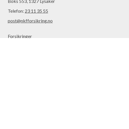
Boks 553, 1327 Lysaker
Telefon:
23 11 35 55
post@nkfforsikring.no
Forsikringer
Aktuelt
Meld skade
Kontakt
Om oss
Forsikringsleverandører
Omkostninger
Informasjonskapsler
Innstillinger for informasjonskapsler