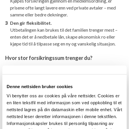
Kjøpes forsikringen gjennom en medlemsordning, er
prisene ofte langt lavere enn ved private avtaler – med
samme eller bedre dekninger.
Den gir fleksibilitet.
Utbetalingen kan brukes til det familien trenger mest –
enten det er å nedbetale lån, skape økonomisk ro eller
kjøpe tid til å tilpasse seg en ny og vanskelig situasjon.
Hvor stor forsikringssum trenger du?
Det finnes ingen “riktig” sum for alle. Det viktigste er å ta
utgangspunkt i din families situasjon og behov. Når du
vurderer forsikringssummen, tenk gjennom:
Denne nettsiden bruker cookies
Vi benytter oss av cookies på våre nettsider. Cookies er
Hvor mye lån dere har
en liten tekstfil med informasjon som ved oppkobling til et
Antall barn og alder
nettsted lagres på din datamaskin eller mobile enhet. Vårt
Husholdningsinntekten
nettsted leser deretter informasjonen i denne tekstfilen.
Eventuelle barn fra tidligere forhold
Informasjonskapsler brukes til personlig tilpasning av