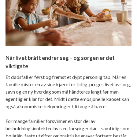
Når livet brått endrer seg – og sorgen er det
viktigste
Et dødsfall er først og fremst et dypt personlig tap. Når en
familie mister en av sine kjære for tidlig, preges livet av sorg,
savn og en ny hverdag som må håndteres langt før man
egentlig er klar for det. Midt i dette emosjonelle kaoset kan
også økonomiske bekymringer bli tunge å bære.
For mange familier forsvinner en stor del av
husholdningsinntekten hvis en forsørger dør – samtidig som
boliglån, faste utgifter og praktiske ansvar fortsatt består.