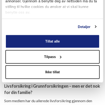
Ønsket økonomisk buffer for familien
annonser. Gjennom å benytte deg av nettsiden må du ta
stilling til hvilke cookies du ønsker at vi skal kunne
Forsikringskontoret kan hjelpe med å regne ut hva som er en
benytte oss av.
fornuftig sum for deg, slik at du ikke blir verken
underforsikret eller betaler for mye.
Detaljer
Livsforsikring er omsorg i praksis
Tillat alle
Livsforsikring kan aldri ta bort sorgen. Den kan ikke erstatte
deg, eller dekke tomrommet du etterlater. Men den kan gi
familien din økonomisk trygghet og handlingsrom – når livet
Tilpass
er på sitt mest sårbare. Å sikre familien økonomisk er en av
de mest omsorgsfulle beslutningene du kan ta.
Ikke tillat
Livsforsikring i Grunnforsikringen – men er det nok
for din familie?
Som medlem har du allerede livsforsikring gjennom den